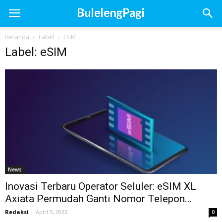
Beranda
Label
ESIM
Label: eSIM
News
Inovasi Terbaru Operator Seluler: eSIM XL
Axiata Permudah Ganti Nomor Telepon...
Redaksi
-
April 5, 2023
0