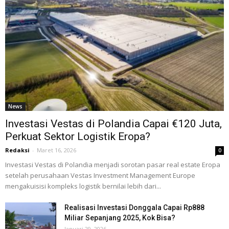
News
Investasi Vestas di Polandia Capai €120 Juta,
Perkuat Sektor Logistik Eropa?
Redaksi
-
Maret 16, 2026
0
Investasi Vestas di Polandia menjadi sorotan pasar real estate Eropa
setelah perusahaan Vestas Investment Management Europe
mengakuisisi kompleks logistik bernilai lebih dari...
Realisasi Investasi Donggala Capai Rp888
Miliar Sepanjang 2025, Kok Bisa?
Januari 29, 2026