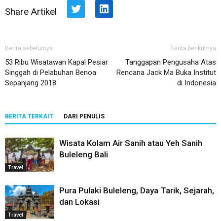
Share Artikel
Twitter
LinkedIn
Berita sebelumya
Berita berikutnya
53 Ribu Wisatawan Kapal Pesiar
Tanggapan Pengusaha Atas
Singgah di Pelabuhan Benoa
Rencana Jack Ma Buka Institut
Sepanjang 2018
di Indonesia
BERITA TERKAIT
DARI PENULIS
Wisata Kolam Air Sanih atau Yeh Sanih
Buleleng Bali
Travel
Pura Pulaki Buleleng, Daya Tarik, Sejarah,
dan Lokasi
Travel