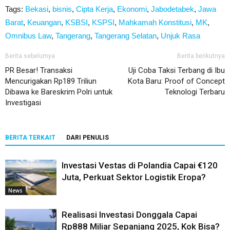
Tags:
Bekasi
,
bisnis
,
Cipta Kerja
,
Ekonomi
,
Jabodetabek
,
Jawa
Barat
,
Keuangan
,
KSBSI
,
KSPSI
,
Mahkamah Konstitusi
,
MK
,
Omnibus Law
,
Tangerang
,
Tangerang Selatan
,
Unjuk Rasa
Berita sebelumya
Berita berikutnya
PR Besar! Transaksi
Uji Coba Taksi Terbang di Ibu
Mencurigakan Rp189 Triliun
Kota Baru: Proof of Concept
Dibawa ke Bareskrim Polri untuk
Teknologi Terbaru
Investigasi
BERITA TERKAIT
DARI PENULIS
Investasi Vestas di Polandia Capai €120
Juta, Perkuat Sektor Logistik Eropa?
News
Realisasi Investasi Donggala Capai
Rp888 Miliar Sepanjang 2025, Kok Bisa?