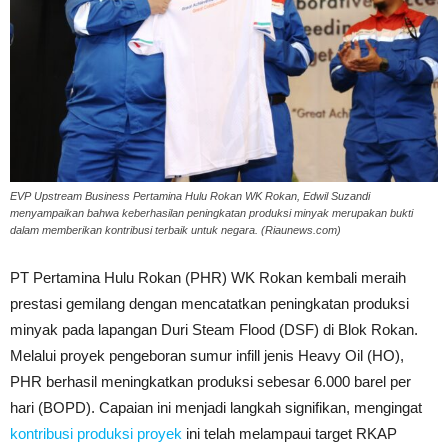
EVP Upstream Business Pertamina Hulu Rokan WK Rokan, Edwil Suzandi
menyampaikan bahwa keberhasilan peningkatan produksi minyak merupakan bukti
dalam memberikan kontribusi terbaik untuk negara. (Riaunews.com)
PT Pertamina Hulu Rokan (PHR) WK Rokan kembali meraih
prestasi gemilang dengan mencatatkan peningkatan produksi
minyak pada lapangan Duri Steam Flood (DSF) di Blok Rokan.
Melalui proyek pengeboran sumur infill jenis Heavy Oil (HO),
PHR berhasil meningkatkan produksi sebesar 6.000 barel per
hari (BOPD). Capaian ini menjadi langkah signifikan, mengingat
kontribusi produksi proyek
ini telah melampaui target RKAP