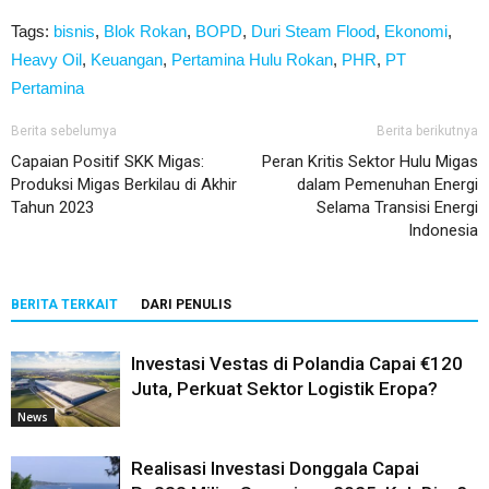
Tags:
bisnis
,
Blok Rokan
,
BOPD
,
Duri Steam Flood
,
Ekonomi
,
Heavy Oil
,
Keuangan
,
Pertamina Hulu Rokan
,
PHR
,
PT
Pertamina
Berita sebelumya
Berita berikutnya
Capaian Positif SKK Migas:
Peran Kritis Sektor Hulu Migas
Produksi Migas Berkilau di Akhir
dalam Pemenuhan Energi
Tahun 2023
Selama Transisi Energi
Indonesia
BERITA TERKAIT
DARI PENULIS
Investasi Vestas di Polandia Capai €120
Juta, Perkuat Sektor Logistik Eropa?
News
Realisasi Investasi Donggala Capai