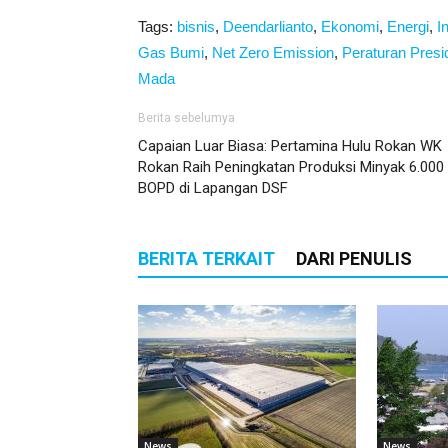
Tags:
bisnis
,
Deendarlianto
,
Ekonomi
,
Energi
,
I
Gas Bumi
,
Net Zero Emission
,
Peraturan Presi
Mada
Berita sebelumya
Capaian Luar Biasa: Pertamina Hulu Rokan WK
Rokan Raih Peningkatan Produksi Minyak 6.000
BOPD di Lapangan DSF
BERITA TERKAIT
DARI PENULIS
News
News