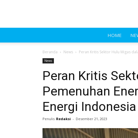
HOME
NE
Beranda
News
Peran Kritis Sektor Hulu Migas d
News
Peran Kritis Sek
Pemenuhan Energ
Energi Indonesia
Penulis
Redaksi
-
Desember 21, 2023