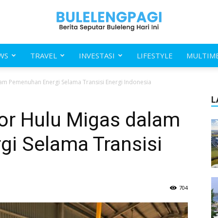
WS
TRAVEL
INVESTASI
LIFESTYLE
MULTIM
Buleleng
alam Pemenuhan Energi Selama Transisi Energi Indonesia
L
tor Hulu Migas dalam
i Selama Transisi
Pagi
704