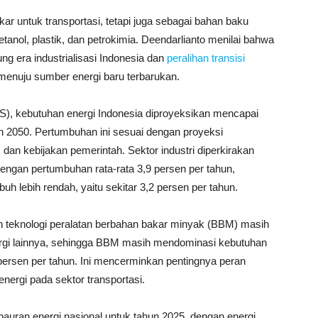
r untuk transportasi, tetapi juga sebagai bahan baku
tanol, plastik, dan petrokimia. Deendarlianto menilai bahwa
g era industrialisasi Indonesia dan
peralihan transisi
 menuju sumber energi baru terbarukan.
S), kebutuhan energi Indonesia diproyeksikan mencapai
un 2050. Pertumbuhan ini sesuai dengan proyeksi
dan kebijakan pemerintah. Sektor industri diperkirakan
engan pertumbuhan rata-rata 3,9 persen per tahun,
uh lebih rendah, yaitu sekitar 3,2 persen per tahun.
teknologi peralatan berbahan bakar minyak (BBM) masih
nergi lainnya, sehingga BBM masih mendominasi kebutuhan
 persen per tahun. Ini mencerminkan pentingnya peran
nergi pada sektor transportasi.
bauran energi nasional untuk tahun 2025, dengan energi