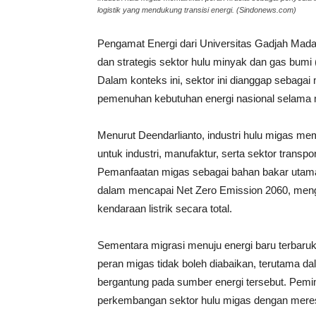
logistik yang mendukung transisi energi. (Sindonews.com)
Pengamat Energi dari Universitas Gadjah Mad
dan strategis sektor hulu minyak dan gas bumi 
Dalam konteks ini, sektor ini dianggap sebaga
pemenuhan kebutuhan energi nasional selama m
Menurut Deendarlianto, industri hulu migas m
untuk industri, manufaktur, serta sektor transpo
Pemanfaatan migas sebagai bahan bakar utama 
dalam mencapai Net Zero Emission 2060, meng
kendaraan listrik secara total.
Sementara migrasi menuju energi baru terbaru
peran migas tidak boleh diabaikan, terutama d
bergantung pada sumber energi tersebut. Pem
perkembangan sektor hulu migas dengan merespo