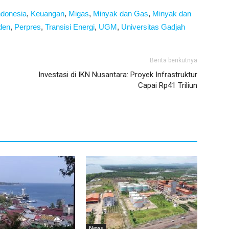
ndonesia
,
Keuangan
,
Migas
,
Minyak dan Gas
,
Minyak dan
den
,
Perpres
,
Transisi Energi
,
UGM
,
Universitas Gadjah
Berita berikutnya
Investasi di IKN Nusantara: Proyek Infrastruktur
Capai Rp41 Triliun
News