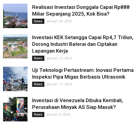
Realisasi Investasi Donggala Capai Rp888
Miliar Sepanjang 2025, Kok Bisa?
Januari 29, 2026
News
Investasi KEK Setangga Capai Rp4,7 Triliun,
Dorong Industri Baterai dan Ciptakan
Lapangan Kerja
Januari 15, 2026
News
Uji Teknologi Pertastream: Inovasi Pertama
Inspeksi Pipa Migas Berbasis Ultrasonik
Januari 11, 2026
News
Investasi di Venezuela Dibuka Kembali,
Perusahaan Minyak AS Siap Masuk?
Januari 5, 2026
News