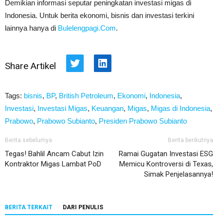
Demikian informasi seputar peningkatan investasi migas di
Indonesia. Untuk berita ekonomi, bisnis dan investasi terkini
lainnya hanya di
Bulelengpagi.Com
.
Share Artikel
Twitter
LinkedIn
Tags:
bisnis
,
BP
,
British Petroleum
,
Ekonomi
,
Indonesia
,
Investasi
,
Investasi Migas
,
Keuangan
,
Migas
,
Migas di Indonesia
,
Prabowo
,
Prabowo Subianto
,
Presiden Prabowo Subianto
Berita sebelumya
Berita berikutnya
Tegas! Bahlil Ancam Cabut Izin
Ramai Gugatan Investasi ESG
Kontraktor Migas Lambat PoD
Memicu Kontroversi di Texas,
Simak Penjelasannya!
BERITA TERKAIT
DARI PENULIS