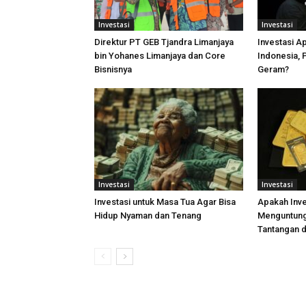
Investasi
Investasi
Direktur PT GEB Tjandra Limanjaya
Investasi A
bin Yohanes Limanjaya dan Core
Indonesia, 
Bisnisnya
Geram?
Investasi
Investasi
Investasi untuk Masa Tua Agar Bisa
Apakah Inv
Hidup Nyaman dan Tenang
Menguntung
Tantangan 