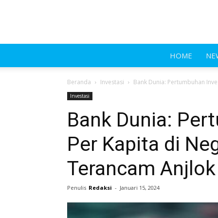
HOME
NE
Beranda
Investasi
Bank Dunia: Pertumbuhan Inve
Investasi
Bank Dunia: Per
Per Kapita di N
Terancam Anjlok
Penulis
Redaksi
-
Januari 15, 2024