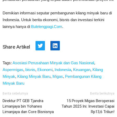
Demikian informasi seputar pembangunan kilang minyak baru di
Indonesia. Untuk berita ekonomi, bisnis dan investasi terkini
lainnya hanya di
Bulelengpagi.Com
.
Share Artikel
Twitter
LinkedIn
Tags:
Asosiasi Perusahaan Minyak dan Gas Nasional
,
Aspermigas
,
bisnis
,
Ekonomi
,
Indonesia
,
Keuangan
,
Kilang
Minyak
,
Kilang Minyak Baru
,
Migas
,
Pembangunan Kilang
Minyak Baru
Berita sebelumya
Berita berikutnya
Direktur PT GEB Tjandra
15 Proyek Migas Beroperasi
Limanjaya bin Yohanes
Tahun 2025 Ini: Investasi Capai
Limanjaya dan Core Bisnisnya
Rp13,6 Triliun!