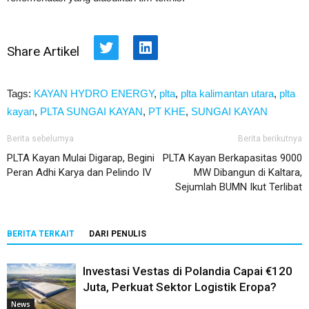
Share Artikel
Twitter
LinkedIn
Tags:
KAYAN HYDRO ENERGY
,
plta
,
plta kalimantan utara
,
plta
kayan
,
PLTA SUNGAI KAYAN
,
PT KHE
,
SUNGAI KAYAN
Berita sebelumya
Berita berikutnya
PLTA Kayan Mulai Digarap, Begini
PLTA Kayan Berkapasitas 9000
Peran Adhi Karya dan Pelindo IV
MW Dibangun di Kaltara,
Sejumlah BUMN Ikut Terlibat
BERITA TERKAIT
DARI PENULIS
Investasi Vestas di Polandia Capai €120
Juta, Perkuat Sektor Logistik Eropa?
News