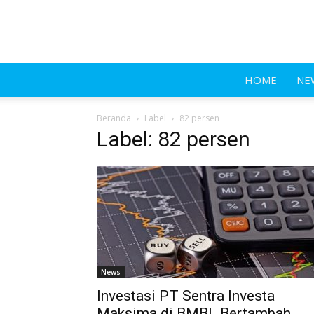
HOME
NE
Beranda
Label
82 persen
Label: 82 persen
News
Investasi PT Sentra Investa
Maksima di BMBL Bertambah,