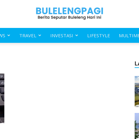
WS
TRAVEL
INVESTASI
LIFESTYLE
MULTIM
Buleleng
L
Pagi