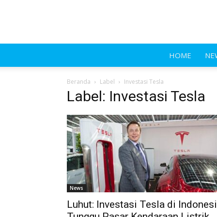
HOME
NE
Beranda
Label
Investasi Tesla
Label: Investasi Tesla
News
Luhut: Investasi Tesla di Indones
Tunggu Pasar Kendaraan Listrik