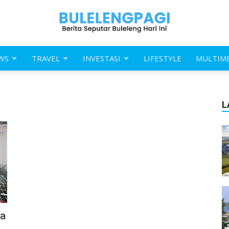
WS
TRAVEL
INVESTASI
LIFESTYLE
MULTIM
Buleleng
L
Pagi
ia