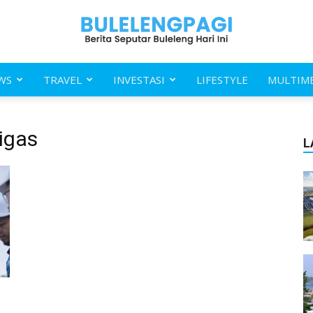
WS
TRAVEL
INVESTASI
LIFESTYLE
MULTIM
Buleleng
igas
L
Pagi