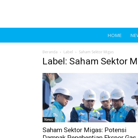
HOME
NE
Beranda
Label
Saham Sektor Migas
Label: Saham Sektor M
News
Saham Sektor Migas: Potensi
Dampak Penghentian Ekspor Gas