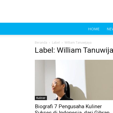
HOME
NE
Beranda
Label
William Tanuwijaya
Label: William Tanuwij
Kuliner
Biografi 7 Pengusaha Kuliner
Sukses di Indonesia, dari Gibran