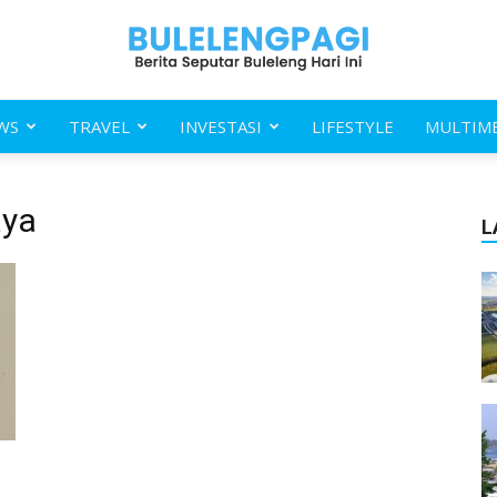
WS
TRAVEL
INVESTASI
LIFESTYLE
MULTIM
Buleleng
aya
L
Pagi