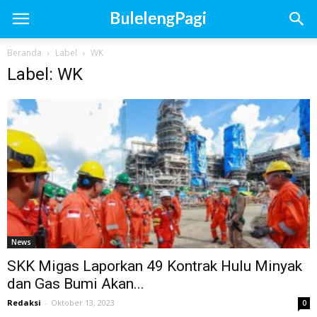
Beranda
Label
WK
Label: WK
News
SKK Migas Laporkan 49 Kontrak Hulu Minyak
dan Gas Bumi Akan...
Redaksi
-
Oktober 13, 2023
0