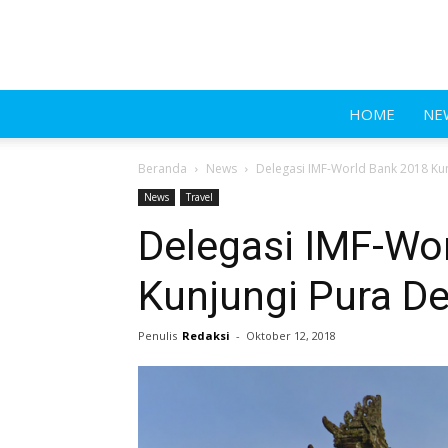
HOME
NE
Beranda
News
Delegasi IMF-World Bank 2018 Ku
News
Travel
Delegasi IMF-Wo
Kunjungi Pura D
Penulis
Redaksi
-
Oktober 12, 2018