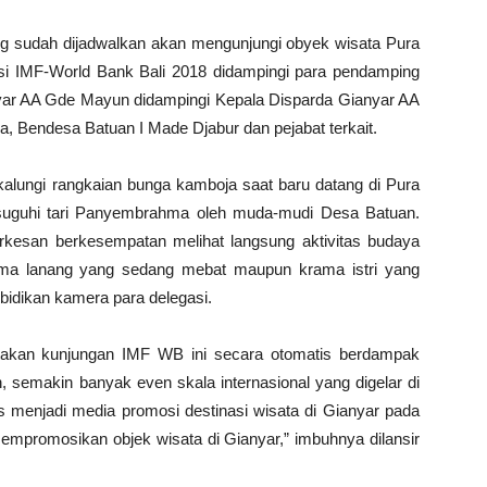
 sudah dijadwalkan akan mengunjungi obyek wisata Pura
si IMF-World Bank Bali 2018 didampingi para pendamping
nyar AA Gde Mayun didampingi Kepala Disparda Gianyar AA
, Bendesa Batuan I Made Djabur dan pejabat terkait.
 kalungi rangkaian bunga kamboja saat baru datang di Pura
disuguhi tari Panyembrahma oleh muda-mudi Desa Batuan.
erkesan berkesempatan melihat langsung aktivitas budaya
ama lanang yang sedang mebat maupun krama istri yang
bidikan kamera para delegasi.
akan kunjungan IMF WB ini secara otomatis berdampak
, semakin banyak even skala internasional yang digelar di
gus menjadi media promosi destinasi wisata di Gianyar pada
empromosikan objek wisata di Gianyar,” imbuhnya dilansir