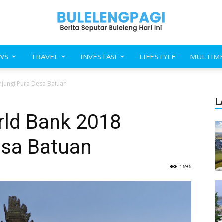
WS
TRAVEL
INVESTASI
LIFESTYLE
MULTIM
Buleleng
njungi Pura Desa Batuan
L
rld Bank 2018
esa Batuan
Pagi
1696