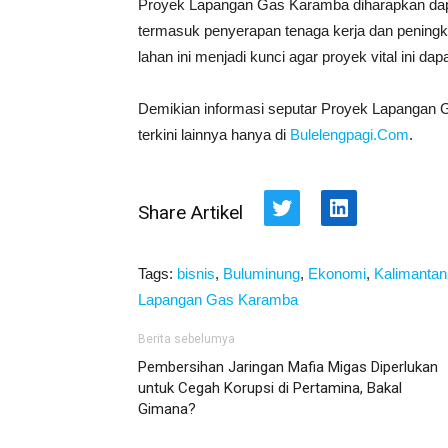
Proyek Lapangan Gas Karamba diharapkan dapa
termasuk penyerapan tenaga kerja dan pening
lahan ini menjadi kunci agar proyek vital ini dap
Demikian informasi seputar Proyek Lapangan G
terkini lainnya hanya di
Bulelengpagi.Com
.
Share Artikel
Twitter
LinkedIn
Tags:
bisnis
,
Buluminung
,
Ekonomi
,
Kalimantan
Lapangan Gas Karamba
Berita sebelumya
Pembersihan Jaringan Mafia Migas Diperlukan
untuk Cegah Korupsi di Pertamina, Bakal
Gimana?