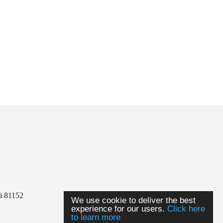
li 81152
We use cookie to deliver the best
experience for our users.
Click here
to learn more