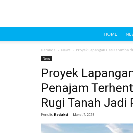
HOME
NE
Beranda
News
Proyek Lapangan Gas Karamba di P
News
Proyek Lapangan
Penajam Terhenti
Rugi Tanah Jadi
Penulis
Redaksi
-
Maret 7, 2025