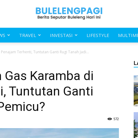
WS
TRAVEL
INVESTASI
LIFESTYLE
MULTIM
Buleleng
enajam Terhenti, Tuntutan Ganti Rugi Tanah Jadi...
L
 Gas Karamba di
, Tuntutan Ganti
Pagi
 Pemicu?
572