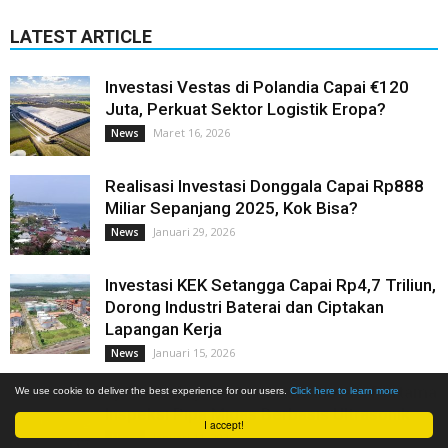
LATEST ARTICLE
Investasi Vestas di Polandia Capai €120
Juta, Perkuat Sektor Logistik Eropa?
Maret 16, 2026
News
Realisasi Investasi Donggala Capai Rp888
Miliar Sepanjang 2025, Kok Bisa?
Januari 29, 2026
News
Investasi KEK Setangga Capai Rp4,7 Triliun,
Dorong Industri Baterai dan Ciptakan
Lapangan Kerja
Januari 15, 2026
News
Uji Teknologi Pertastream: Inovasi Pertama
We use cookie to deliver the best experience for our users.
Click here to learn more
Inspeksi Pipa Migas Berbasis Ultrasonik
I accept!
Januari 11, 2026
News