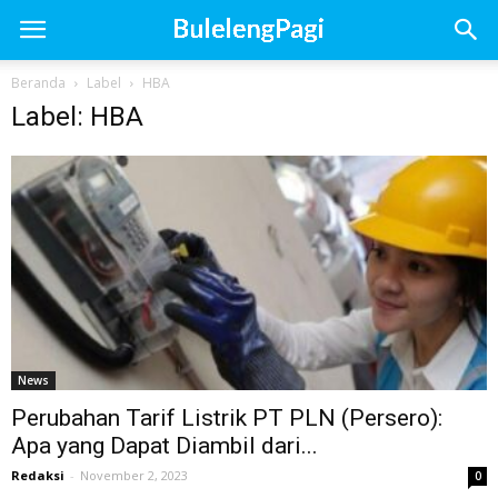
Beranda
Label
HBA
Label: HBA
News
Perubahan Tarif Listrik PT PLN (Persero):
Apa yang Dapat Diambil dari...
Redaksi
-
November 2, 2023
0