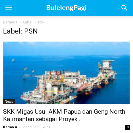
Beranda
Label
PSN
Label: PSN
News
SKK Migas Usul AKM Papua dan Geng North
Kalimantan sebagai Proyek...
Redaksi
-
Desember 1, 2023
0