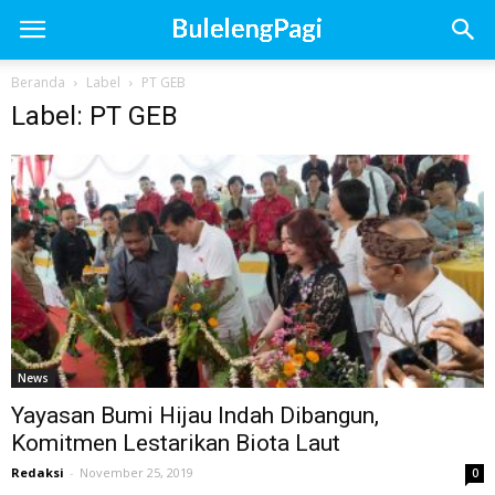
Beranda
Label
PT GEB
Label: PT GEB
News
Yayasan Bumi Hijau Indah Dibangun,
Komitmen Lestarikan Biota Laut
Redaksi
-
November 25, 2019
0