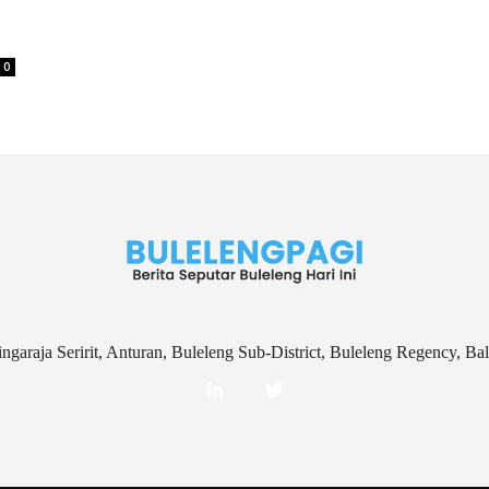
0
ingaraja Seririt, Anturan, Buleleng Sub-District, Buleleng Regency, Ba
aw