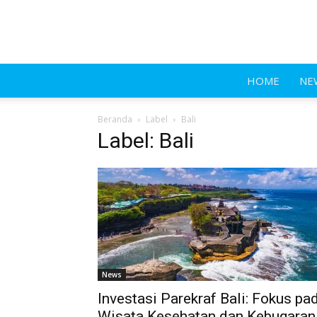
HOME
NE
Beranda
Label
Bali
Label: Bali
News
Investasi Parekraf Bali: Fokus pa
Wisata Kesehatan dan Kebugaran