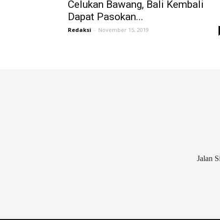
Celukan Bawang, Bali Kembali
Dapat Pasokan...
Redaksi
-
November 15, 2019
Jalan S
Cookie Consent plugin for the EU cookie l