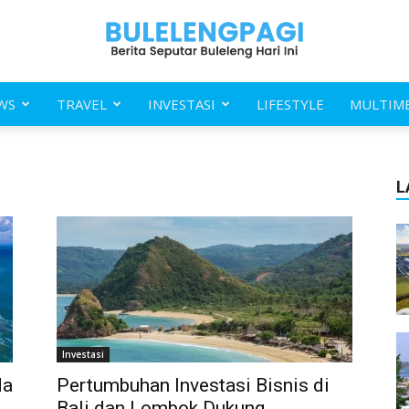
WS
TRAVEL
INVESTASI
LIFESTYLE
MULTIM
Buleleng
L
Pagi
Investasi
da
Pertumbuhan Investasi Bisnis di
Bali dan Lombok Dukung