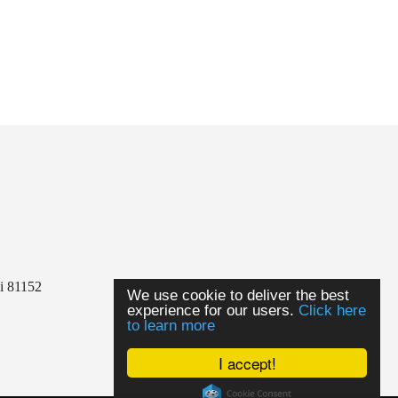
li 81152
We use cookie to deliver the best
experience for our users.
Click here
to learn more
I accept!