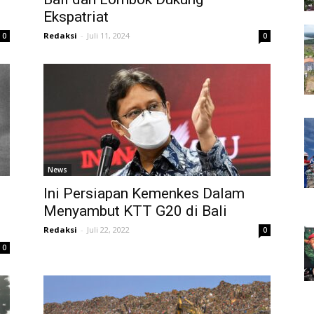
Ekspatriat
Redaksi
-
Juli 11, 2024
0
0
News
Ini Persiapan Kemenkes Dalam
Menyambut KTT G20 di Bali
Redaksi
-
Juli 22, 2022
0
0